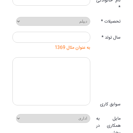
نام خانوادگی
*
تحصیلات *
سال تولد *
به عنوان مثال 1369
سوابق کاری
مایل به
همکاری در