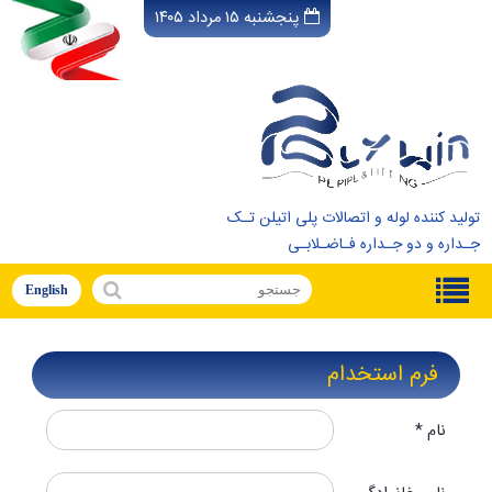
پنجشنبه ۱۵ مرداد ۱۴۰۵
تولید کننده لوله و اتصالات پلی اتیلن تـک
جـداره و دو جـداره فـاضـلابـی
English
فرم استخدام
نام *