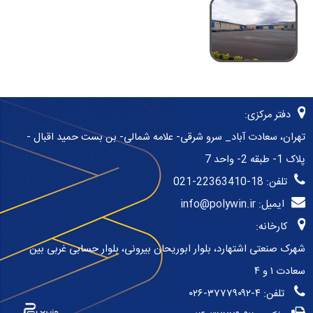
پلی
لوله
(کروگیت)
وین
و
دفتر مرکزی:
تهران، سعادت آباد_ سرو شرقی- علامه شمالی- بن بست حمید اقبال -
اتصالات
پلاک 1- طبقه 2- واحد 7
تلفن:
021-22363410-18
ایمیل: info@polywin.ir
پلی
کارخانه:
شهرک صنعتی اشتهارد، بلوار ابوریحان بیرونی، بلوار حسابی غربی بین
سعادت ۱ و ۴
اتیلن
تلفن:
۰۲۶-۳۷۷۷۹۰۹۲-۴